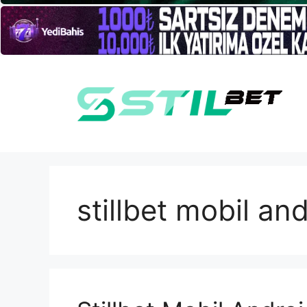
İçeriğe
atla
stillbet mobil and