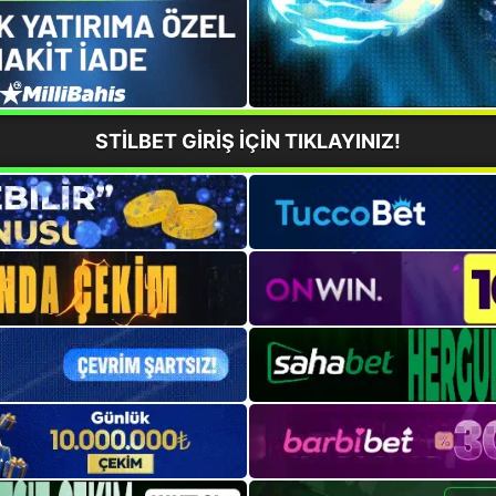
STİLBET GİRİŞ İÇİN TIKLAYINIZ!