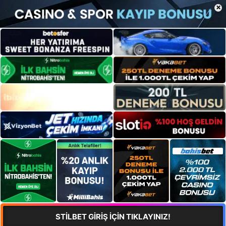
×
STİLBET GİRİŞ İÇİN TIKLAYINIZ!