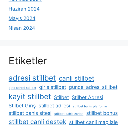
Haziran 2024
Mayıs 2024
Nisan 2024
Etiketler
adresi stillbet
canli stillbet
giris stillbet
güncel adresi stillbet
giris adresi stillbet
kayit stillbet
Stilbet
Stilbet Adresi
Stilbet Giriş
stillbet adresi
stillbet bahis platformu
stillbet bahis sitesi
stillbet bonus
stillbet bahis zarları
stillbet canli destek
stillbet canli maç izle