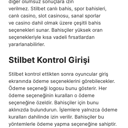
diğer olumsuz sonuçlara izin
verilmez. Stilbet canlı bahis, spor bahisleri,
canlı casino, slot casinosu, sanal sporlar
ve casino dahil olmak üzere çeşitli bahis
seçenekleri sunar. Bahisçiler yüksek oran
seçenekleriyle kısa vadeli fırsatlardan
yararlanabilirler.
Stilbet Kontrol Girişi
Stilbet kontrol ettikten sonra oyuncular giriş
ekranında ödeme seçeneklerini görebilecekler.
Ödeme seçeneği logosu bunu gösterir. Her
ödeme seçeneğinin kuralları o ödeme
seçeneğine özeldir. Bahisçiler için bunu
aklınızda bulundurun. İşlemlere yalnızca ödeme
kuralları dahilinde izin verilir. Bahisçiler bu
yöntemlerle ödeme yapma seçeneğine sahiptir.