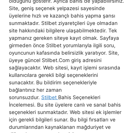
olduğunu gösterir. Ayrıca bahis de yapabilirsiniz.
Site, geniş seçenek yelpazesi sayesinde
üyelerine hızlı ve kazançlı bahis yapma şansı
sunmaktadır. Stilbet ziyaretçileri üye olmadan
site hakkındaki bilgilere ulaşabilmektedir. Tek
yapmanız gereken siteye kayıt olmak. Sayfaya
girmeden önce Stilbet yorumlarıyla ilgili soru,
oyuncunun kafasında belirsizlik yaratıyor. Site,
üyeye güncel Stilbet.Com giriş adresini
sağlayacaktır. Web sitesi, kayıt işlemi sırasında
kullanıcılara gerekli bilgi seçeneklerini
sunacaktır. Bu bildirim seçenekleriyle
bağlantınız her zaman
sorunsuzdur.
Stilbet
Bahis Seçenekleri
İncelemesi. Bu site üyelere canlı ve sanal bahis
seçenekleri sunmaktadır. Web sitesi ek işlemler
için gerekli bilgileri sunar. Bu bilgi fırsatları ve
durumlarından kaynaklanan mağduriyet ve