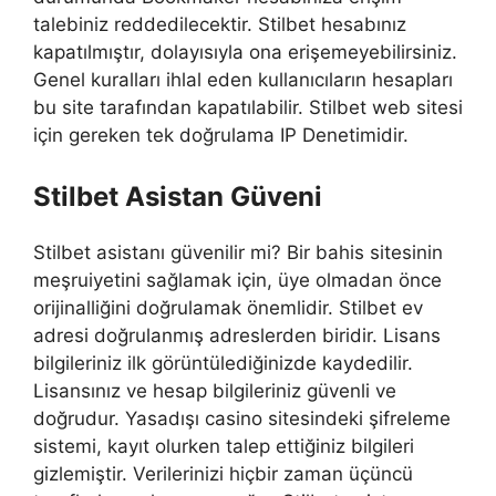
talebiniz reddedilecektir. Stilbet hesabınız
kapatılmıştır, dolayısıyla ona erişemeyebilirsiniz.
Genel kuralları ihlal eden kullanıcıların hesapları
bu site tarafından kapatılabilir. Stilbet web sitesi
için gereken tek doğrulama IP Denetimidir.
Stilbet Asistan Güveni
Stilbet asistanı güvenilir mi? Bir bahis sitesinin
meşruiyetini sağlamak için, üye olmadan önce
orijinalliğini doğrulamak önemlidir. Stilbet ev
adresi doğrulanmış adreslerden biridir. Lisans
bilgileriniz ilk görüntülediğinizde kaydedilir.
Lisansınız ve hesap bilgileriniz güvenli ve
doğrudur. Yasadışı casino sitesindeki şifreleme
sistemi, kayıt olurken talep ettiğiniz bilgileri
gizlemiştir. Verilerinizi hiçbir zaman üçüncü