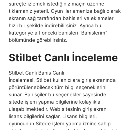
süreçte izlemek istediğiniz maçın üzerine
tıklamanız yeterli. Oyun ilerlemenize bağlı olarak
ekranın sağ tarafından bahisleri ve eklemeleri
hızlı bir şekilde indirebilirsiniz. Ayrıca bu
kategoriye ait önceki bahisleri “Bahislerim”
bölümünde görebilirsiniz.
Stilbet Canlı İnceleme
Stilbet Canlı Bahis Canlı
İncelemesi. Stilbet kullanıcılara giriş ekranında
görüntülenebilecek tüm bilgi seçeneklerini
sunar. Bahisçiler bu seçenekler sayesinde
sitede işlem yapma bilgilerine kolaylıkla
ulaşabilmektedir. Web sitesinin giriş ekranı
lisans bilgilerini sağlar. Lisans bilgileri,
oyuncunun Sitede işlem yapma iznine sahip