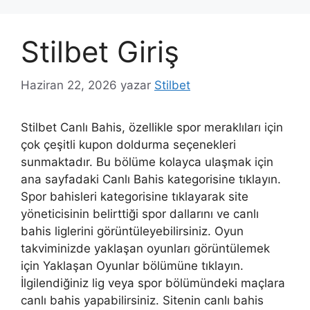
Stilbet Giriş
Haziran 22, 2026
yazar
Stilbet
Stilbet Canlı Bahis, özellikle spor meraklıları için
çok çeşitli kupon doldurma seçenekleri
sunmaktadır. Bu bölüme kolayca ulaşmak için
ana sayfadaki Canlı Bahis kategorisine tıklayın.
Spor bahisleri kategorisine tıklayarak site
yöneticisinin belirttiği spor dallarını ve canlı
bahis liglerini görüntüleyebilirsiniz. Oyun
takviminizde yaklaşan oyunları görüntülemek
için Yaklaşan Oyunlar bölümüne tıklayın.
İlgilendiğiniz lig veya spor bölümündeki maçlara
canlı bahis yapabilirsiniz. Sitenin canlı bahis