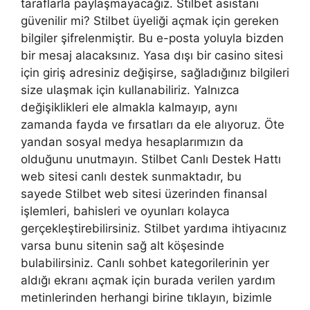
taraflarla paylaşmayacağız. Stilbet asistanı
güvenilir mi? Stilbet üyeliği açmak için gereken
bilgiler şifrelenmiştir. Bu e-posta yoluyla bizden
bir mesaj alacaksınız. Yasa dışı bir casino sitesi
için giriş adresiniz değişirse, sağladığınız bilgileri
size ulaşmak için kullanabiliriz. Yalnızca
değişiklikleri ele almakla kalmayıp, aynı
zamanda fayda ve fırsatları da ele alıyoruz. Öte
yandan sosyal medya hesaplarımızın da
olduğunu unutmayın. Stilbet Canlı Destek Hattı
web sitesi canlı destek sunmaktadır, bu
sayede Stilbet web sitesi üzerinden finansal
işlemleri, bahisleri ve oyunları kolayca
gerçekleştirebilirsiniz. Stilbet yardıma ihtiyacınız
varsa bunu sitenin sağ alt köşesinde
bulabilirsiniz. Canlı sohbet kategorilerinin yer
aldığı ekranı açmak için burada verilen yardım
metinlerinden herhangi birine tıklayın, bizimle