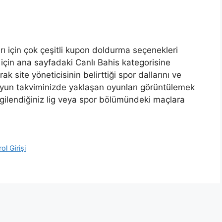
ları için çok çeşitli kupon doldurma seçenekleri
çin ana sayfadaki Canlı Bahis kategorisine
rak site yöneticisinin belirttiği spor dallarını ve
z. Oyun takviminizde yaklaşan oyunları görüntülemek
lgilendiğiniz lig veya spor bölümündeki maçlara
ol Girişi