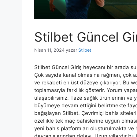
Stilbet Güncel Gi
Nisan 11, 2024
yazar
Stilbet
Stilbet Güncel Giriş heyecanı bir arada su
Çok sayıda kanal olmasına rağmen, çok az
ve rekabeti en üst düzeye çıkarıyor. Bu w
toplamasıyla farklılık gösterir. Yorum yap
ulaşabilirsiniz. Taze sağlık ürünlerinin ve 
büyümeye devam ettiğini belirtmekte fayd
bağışlayan Stilbet. Çevrimiçi bahis siteler
özellikle tek maç bahislerine uygun olmas
yeni bahis platformları oluşturulmakta v
davranışlarından dolayı. Uzun yıllardır bu