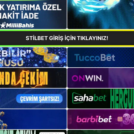
STİLBET GİRİŞ İÇİN TIKLAYINIZ!