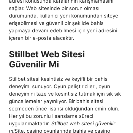
adresi konusunda kafalarının karışmamasını
sağlar. Web sitesinde bir sorun olması
durumunda, kullanıcı yeni konumundan siteye
erişebilmesi ve güvenli bir şekilde bahis
yapmaya devam edebilmesi için yeni adresini
içeren bir e-posta alacaktır.
Stillbet Web Sitesi
Güvenilir Mi
Stillbet sitesi kesintisiz ve keyifli bir bahis
deneyimi sunuyor. Oyun geliştiricileri, oyun
deneyimini taze ve kesintisiz tutmak için sık sık
güncellemeler yayınlıyor. Bir bahis sitesi
seçmeden önce lisansı olduğundan emin olun.
Her yıl bu zorunlu lisanslama süreci
uygulanmaktadır.
Stillbet web sitesi güvenilir
mi
Site, casino oyunlarında bahis ve casino