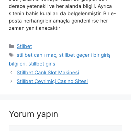
derece yetenekli ve her alanda bilgili. Ayrıca
sitenin bahis kuralları da belgelenmiştir. Bir e-
posta herhangi bir amaçla gönderilirse her
zaman yanıtlanacaktır
Kategoriler
Stilbet
Etiketler
stillbet canlı maç
,
stillbet geçerli bir giriş
bilgileri
,
stillbet giris
Stillbet Canlı Slot Makinesi
Stillbet Çevrimiçi Casino Sitesi
Yorum yapın
Yorum