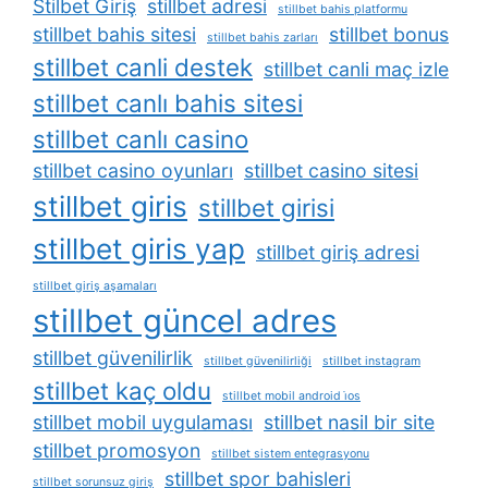
Stilbet Giriş
stillbet adresi
stillbet bahis platformu
stillbet bahis sitesi
stillbet bonus
stillbet bahis zarları
stillbet canli destek
stillbet canli maç izle
stillbet canlı bahis sitesi
stillbet canlı casino
stillbet casino oyunları
stillbet casino sitesi
stillbet giris
stillbet girisi
stillbet giris yap
stillbet giriş adresi
stillbet giriş aşamaları
stillbet güncel adres
stillbet güvenilirlik
stillbet güvenilirliği
stillbet instagram
stillbet kaç oldu
stillbet mobil android i̇os
stillbet mobil uygulaması
stillbet nasil bir site
stillbet promosyon
stillbet sistem entegrasyonu
stillbet spor bahisleri
stillbet sorunsuz giriş