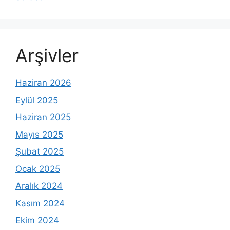
Arşivler
Haziran 2026
Eylül 2025
Haziran 2025
Mayıs 2025
Şubat 2025
Ocak 2025
Aralık 2024
Kasım 2024
Ekim 2024