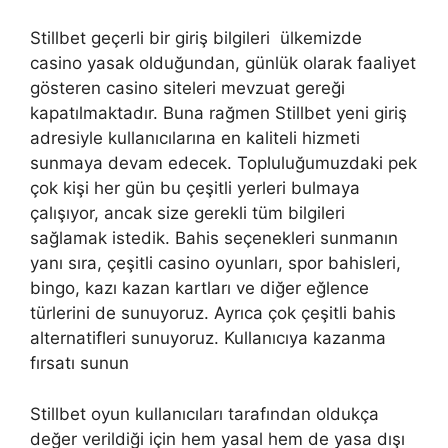
Stillbet geçerli bir giriş bilgileri ülkemizde
casino yasak olduğundan, günlük olarak faaliyet
gösteren casino siteleri mevzuat gereği
kapatılmaktadır. Buna rağmen Stillbet yeni giriş
adresiyle kullanıcılarına en kaliteli hizmeti
sunmaya devam edecek. Topluluğumuzdaki pek
çok kişi her gün bu çeşitli yerleri bulmaya
çalışıyor, ancak size gerekli tüm bilgileri
sağlamak istedik. Bahis seçenekleri sunmanın
yanı sıra, çeşitli casino oyunları, spor bahisleri,
bingo, kazı kazan kartları ve diğer eğlence
türlerini de sunuyoruz. Ayrıca çok çeşitli bahis
alternatifleri sunuyoruz. Kullanıcıya kazanma
fırsatı sunun
Stillbet oyun kullanıcıları tarafından oldukça
değer verildiği için hem yasal hem de yasa dışı