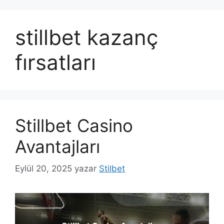
stillbet kazanç
fırsatları
Stillbet Casino
Avantajları
Eylül 20, 2025
yazar
Stilbet