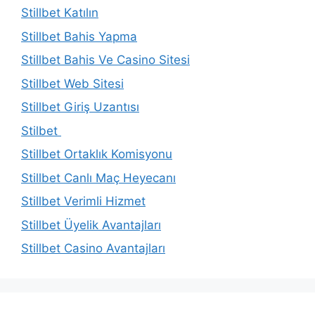
Stillbet Katılın
Stillbet Bahis Yapma
Stillbet Bahis Ve Casino Sitesi
Stillbet Web Sitesi
Stillbet Giriş Uzantısı
Stilbet
Stillbet Ortaklık Komisyonu
Stillbet Canlı Maç Heyecanı
Stillbet Verimli Hizmet
Stillbet Üyelik Avantajları
Stillbet Casino Avantajları