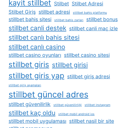
kayit stillbet
Stilbet
Stilbet Adresi
Stilbet Giriş
stillbet adresi
stillbet bahis platformu
stillbet bahis sitesi
stillbet bonus
stillbet bahis zarları
stillbet canli destek
stillbet canli maç izle
stillbet canlı bahis sitesi
stillbet canlı casino
stillbet casino oyunları
stillbet casino sitesi
stillbet giris
stillbet girisi
stillbet giris yap
stillbet giriş adresi
stillbet giriş aşamaları
stillbet güncel adres
stillbet güvenilirlik
stillbet güvenilirliği
stillbet instagram
stillbet kaç oldu
stillbet mobil android i̇os
stillbet mobil uygulaması
stillbet nasil bir site