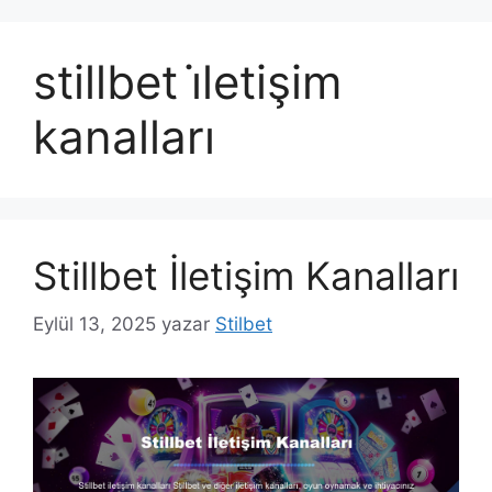
stillbet i̇letişim
kanalları
Stillbet İletişim Kanalları
Eylül 13, 2025
yazar
Stilbet