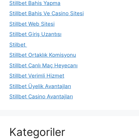
Stillbet Bahis Yapma
Stillbet Bahis Ve Casino Sitesi
Stillbet Web Sitesi
Stillbet Giriş Uzantısı
Stilbet
Stillbet Ortaklık Komisyonu
Stillbet Canlı Maç Heyecanı
Stillbet Verimli Hizmet
Stillbet Üyelik Avantajları
Stillbet Casino Avantajları
Kategoriler