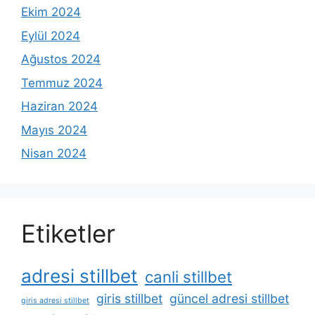
Ekim 2024
Eylül 2024
Ağustos 2024
Temmuz 2024
Haziran 2024
Mayıs 2024
Nisan 2024
Etiketler
adresi stillbet
canli stillbet
giris stillbet
güncel adresi stillbet
giris adresi stillbet