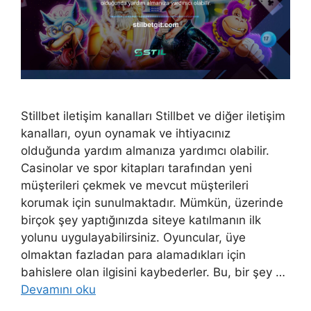
Stillbet iletişim kanalları Stillbet ve diğer iletişim
kanalları, oyun oynamak ve ihtiyacınız
olduğunda yardım almanıza yardımcı olabilir.
Casinolar ve spor kitapları tarafından yeni
müşterileri çekmek ve mevcut müşterileri
korumak için sunulmaktadır. Mümkün, üzerinde
birçok şey yaptığınızda siteye katılmanın ilk
yolunu uygulayabilirsiniz. Oyuncular, üye
olmaktan fazladan para alamadıkları için
bahislere olan ilgisini kaybederler. Bu, bir şey …
Devamını oku