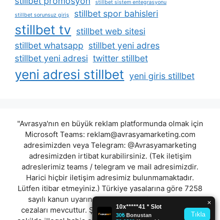
stillbet promosyon
stillbet sistem entegrasyonu
stillbet spor bahisleri
stillbet sorunsuz giriş
stillbet tv
stillbet web sitesi
stillbet whatsapp
stillbet yeni adres
stillbet yeni adresi
twitter stillbet
yeni adresi stillbet
yeni giris stillbet
"Avrasya'nın en büyük reklam platformunda olmak için
Microsoft Teams:
reklam@avrasyamarketing.com
adresimizden veya Telegram: @Avrasyamarketing
adresimizden irtibat kurabilirsiniz. (Tek iletişim
adreslerimiz teams / telegram ve mail adresimizdir.
Harici hiçbir iletişim adresimiz bulunmamaktadır.
Lütfen itibar etmeyiniz.) Türkiye yasalarına göre 7258
sayılı kanun uyarınca yasa dışı bahis oynamanın
cezaları mevcuttur. Şu an bulunduğunuz site hiç bir