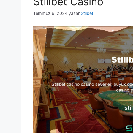
Stillbet Casino
Temmuz 6, 2024
yazar
Stilbet